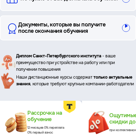
Документы, которые вы получите
после окончания обучения
Ключевые
Диплом Санкт-Петербургского института
- ваше
преимущество при устройстве на работу или при
преимущества
получении повышения
Наши дистанционные курсы содержат
только актуальные
знания
, которые требуют крупные компании-работодатели
Преимущества
Рассрочка на
Ощутимы
обучение
скидки д
12 месяцев 0% переплата
при коллективно
0% первый взнос