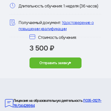
Информация
Длительность обучения:
1 неделя (36 часов)
о
курсе
Получаемый документ:
Удостоверение о
повышении квалификации
Стоимость обучения:
3 500 ₽
Отправить заявку
Преимущества
Лицензия на образовательную деятельность
Л035-01271-
78/04428984