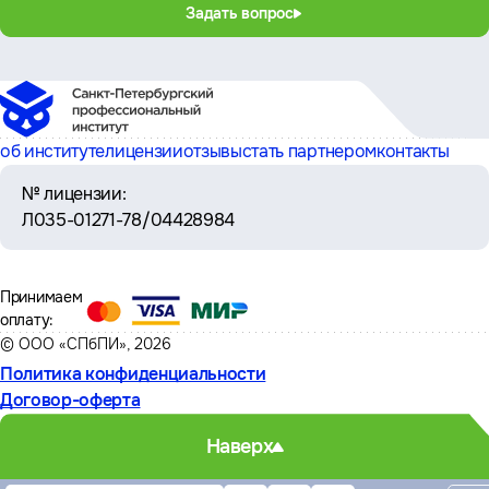
Задать вопрос
об институте
лицензии
отзывы
стать партнером
контакты
№ лицензии:
Л035-01271-78/04428984
Принимаем
оплату:
© ООО «СПбПИ», 2026
Политика конфиденциальности
Договор-оферта
Наверх