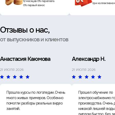
12 месяцев 0% переплата
при коллективно
0% первый взнос
Отзывы о нас,
от выпускников и клиентов
Анастасия Каюмова
Александр Н.
21 ИЮЛЯ 2026
21 ИЮЛЯ 2026
Прошла курсы по логопедии. Очень
Прошел обучение по
много живых примеров. Особенно
электроснабжению го
помогли разборы реальных видео
производства. Очень 
занятий.
никакой лишней воды
диплом быстро, без з