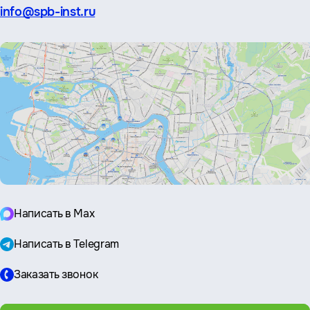
Эл.
info@spb-inst.ru
почта:
Написать в Max
Написать в Telegram
Заказать звонок