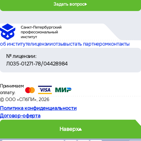
Задать вопрос
об институте
лицензии
отзывы
стать партнером
контакты
№ лицензии:
Л035-01271-78/04428984
Принимаем
оплату:
© ООО «СПбПИ», 2026
Политика конфиденциальности
Договор-оферта
Наверх