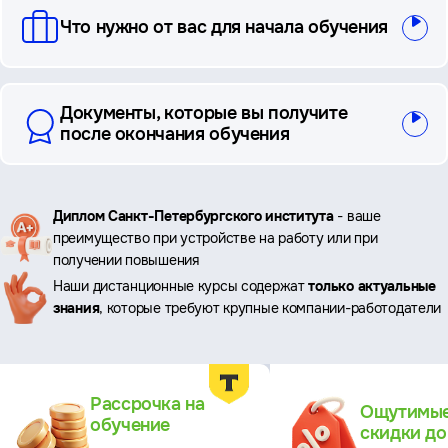
Что нужно от вас для начала обучения
Документы, которые вы получите
после окончания обучения
Ключевые
Диплом Санкт-Петербургского института
- ваше
преимущество при устройстве на работу или при
преимущества
получении повышения
Наши дистанционные курсы содержат
только актуальные
знания
, которые требуют крупные компании-работодатели
Преимущества
Рассрочка на
Ощутимы
обучение
скидки д