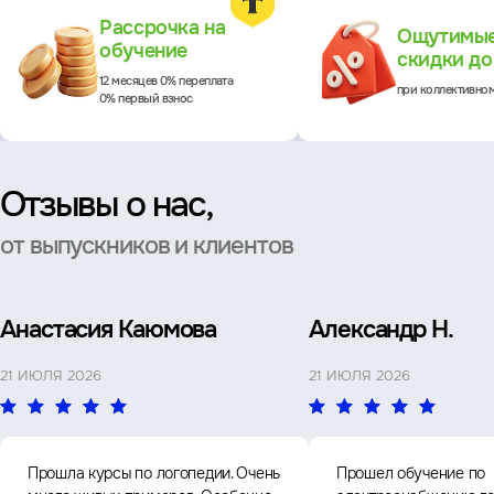
Преимущества
Рассрочка на
Ощутимы
обучение
скидки д
12 месяцев 0% переплата
при коллективно
0% первый взнос
Отзывы о нас,
от выпускников и клиентов
Анастасия Каюмова
Александр Н.
21 ИЮЛЯ 2026
21 ИЮЛЯ 2026
Прошла курсы по логопедии. Очень
Прошел обучение по