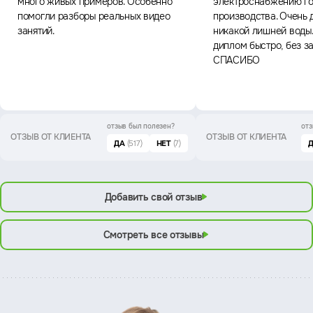
много живых примеров. Особенно
электроснабжению го
помогли разборы реальных видео
производства. Очень 
занятий.
никакой лишней воды
диплом быстро, без з
СПАСИБО
отзыв был
полезен?
отз
ОТЗЫВ ОТ КЛИЕНТА
ОТЗЫВ ОТ КЛИЕНТА
ДА
(517)
НЕТ
(7)
Добавить свой отзыв
Смотреть все отзывы