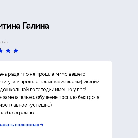
итина Галина
Петр 
2026
4 МАЯ 2026
ень рада, что не прошла мимо вашего
Прошё
ститута и прошла повышение квалификации
Архит
 дошкольной логопедии именно у вас!
культу
е замечательно, обучение прошло быстро, а
что оч
мое главное -успешно)
любое 
асибо огромно ...
за кач
казать полностью
→
показа