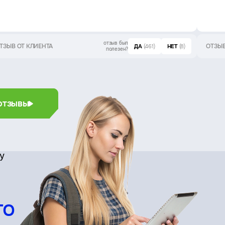
отзыв был
ТЗЫВ ОТ КЛИЕНТА
ОТЗЫВ
ДА
(461)
НЕТ
(8)
полезен?
отзывы
су
го