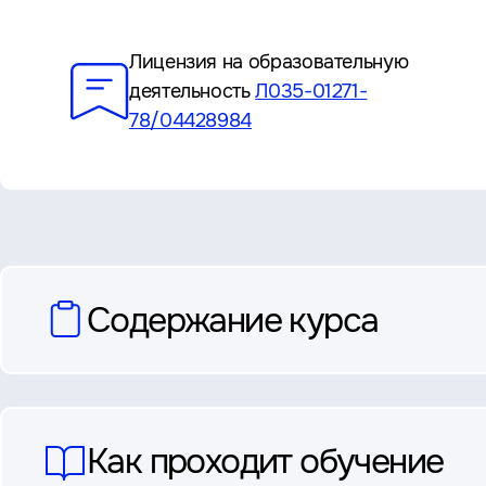
Преимущества
Лицензия на образовательную
деятельность
Л035-01271-
78/04428984
вопросы
Содержание курса
и
ответы
Как проходит обучение