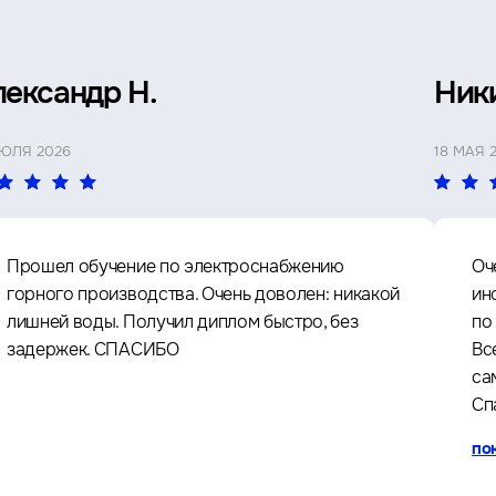
лександр Н.
Ник
ИЮЛЯ 2026
18 МАЯ 
Прошел обучение по электроснабжению
Оч
горного производства. Очень доволен: никакой
ин
лишней воды. Получил диплом быстро, без
по
задержек. СПАСИБО
Вс
са
Сп
по