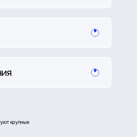
ния
буют крупные