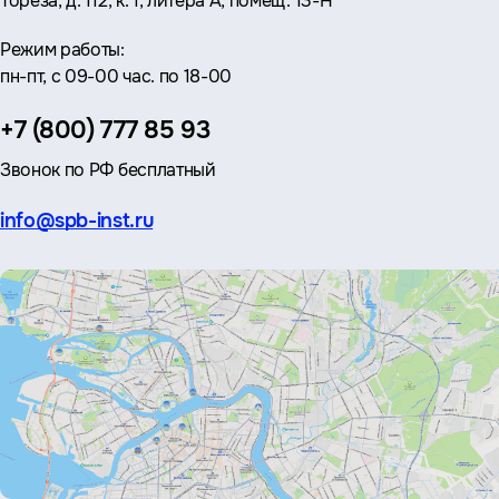
Тореза, д. 112, к. 1, литера А, помещ. 13-Н
Режим работы:
пн-пт, с 09-00 час. по 18-00
Телефон:
+7 (800) 777 85 93
Звонок по РФ бесплатный
Эл.
info@spb-inst.ru
почта: