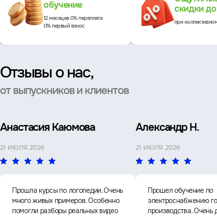
обучение
скидки д
12 месяцев 0% переплата
при коллективно
0% первый взнос
Отзывы о нас,
от выпускников и клиентов
Анастасия Каюмова
Александр Н.
21 ИЮЛЯ 2026
21 ИЮЛЯ 2026
Прошла курсы по логопедии. Очень
Прошел обучение по
много живых примеров. Особенно
электроснабжению го
помогли разборы реальных видео
производства. Очень 