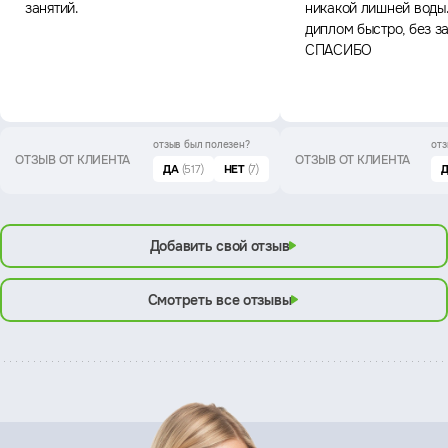
занятий.
никакой лишней воды
диплом быстро, без з
СПАСИБО
отзыв был
полезен?
отз
ОТЗЫВ ОТ КЛИЕНТА
ОТЗЫВ ОТ КЛИЕНТА
ДА
(517)
НЕТ
(7)
Добавить свой отзыв
Смотреть все отзывы