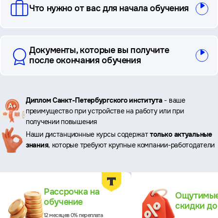
Что нужно от вас для начала обучения
Документы, которые вы получите
после окончания обучения
Ключевые
Диплом Санкт-Петербургского института
- ваше
преимущество при устройстве на работу или при
преимущества
получении повышения
Наши дистанционные курсы содержат
только актуальные
знания
, которые требуют крупные компании-работодатели
Преимущества
Рассрочка на
Ощутимы
обучение
скидки д
12 месяцев 0% переплата