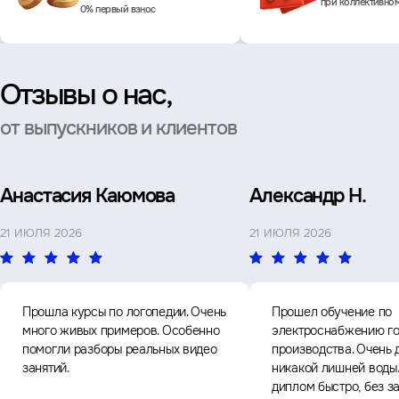
при коллективно
0% первый взнос
Отзывы о нас,
от выпускников и клиентов
Анастасия Каюмова
Александр Н.
21 ИЮЛЯ 2026
21 ИЮЛЯ 2026
Прошла курсы по логопедии. Очень
Прошел обучение по
много живых примеров. Особенно
электроснабжению го
помогли разборы реальных видео
производства. Очень 
занятий.
никакой лишней воды
диплом быстро, без з