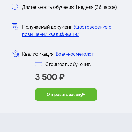
Информация
Длительность обучения:
1 неделя (36 часов)
о
курсе
Получаемый документ:
Удостоверение о
повышении квалификации
Квалификация:
Врач-косметолог
Стоимость обучения:
3 500 ₽
Отправить заявку
Преимущества