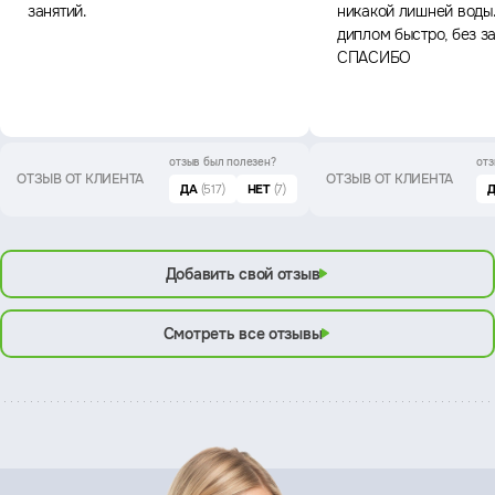
занятий.
никакой лишней воды
диплом быстро, без з
СПАСИБО
отзыв был
полезен?
отз
ОТЗЫВ ОТ КЛИЕНТА
ОТЗЫВ ОТ КЛИЕНТА
ДА
(517)
НЕТ
(7)
Добавить свой отзыв
Смотреть все отзывы