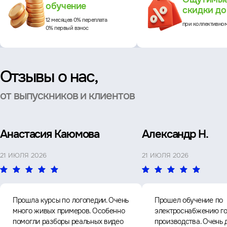
обучение
скидки д
12 месяцев 0% переплата
при коллективно
0% первый взнос
Отзывы о нас,
от выпускников и клиентов
Анастасия Каюмова
Александр Н.
21 ИЮЛЯ 2026
21 ИЮЛЯ 2026
Прошла курсы по логопедии. Очень
Прошел обучение по
много живых примеров. Особенно
электроснабжению го
помогли разборы реальных видео
производства. Очень 