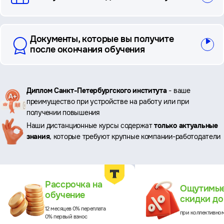
Документы, которые вы получите
после окончания обучения
Ключевые
Диплом Санкт-Петербургского института
- ваше
преимущество при устройстве на работу или при
преимущества
получении повышения
Наши дистанционные курсы содержат
только актуальные
знания
, которые требуют крупные компании-работодатели
Преимущества
Рассрочка на
Ощутимы
обучение
скидки д
12 месяцев 0% переплата
при коллективно
0% первый взнос