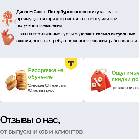
Ключевые
Диплом Санкт-Петербургского института
- ваше
преимущество при устройстве на работу или при
преимущества
получении повышения
Наши дистанционные курсы содержат
только актуальные
знания
, которые требуют крупные компании-работодатели
Преимущества
Рассрочка на
Ощутимы
обучение
скидки д
12 месяцев 0% переплата
при коллективно
0% первый взнос
Отзывы о нас,
от выпускников и клиентов