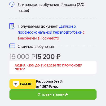
Информация
Длительность обучения:
2 месяца (270
часов)
о
курсе
Получаемый документ:
Диплом о
профессиональной переподготовке
с
внесением в ГосРеестр
Стоимость обучения:
19 000 ₽
15 200 ₽
АКЦИЯ: -20% ДО 31.08.2026 ПО ПРОМОКОДУ
"ЛЕТО"
Рассрочка без %
от 1 267 ₽/мес
Отправить заявку