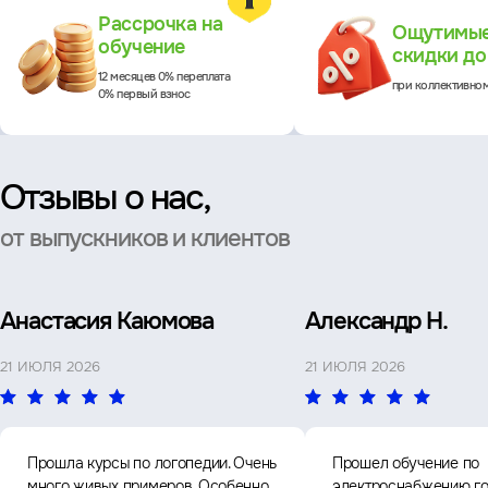
Рассрочка на
Ощутимы
обучение
скидки д
12 месяцев 0% переплата
при коллективно
0% первый взнос
Отзывы о нас,
от выпускников и клиентов
Анастасия Каюмова
Александр Н.
21 ИЮЛЯ 2026
21 ИЮЛЯ 2026
Прошла курсы по логопедии. Очень
Прошел обучение по
много живых примеров. Особенно
электроснабжению го