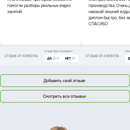
помогли разборы реальных видео
производства. Очень 
занятий.
никакой лишней воды
диплом быстро, без з
СПАСИБО
отзыв был
полезен?
отз
ОТЗЫВ ОТ КЛИЕНТА
ОТЗЫВ ОТ КЛИЕНТА
ДА
(517)
НЕТ
(7)
Добавить свой отзыв
Смотреть все отзывы