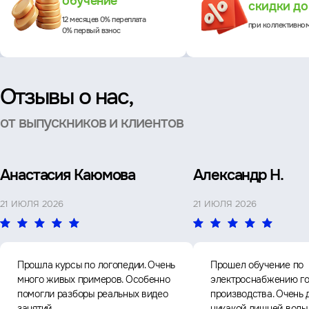
обучение
скидки д
12 месяцев 0% переплата
при коллективно
0% первый взнос
Отзывы о нас,
от выпускников и клиентов
Анастасия Каюмова
Александр Н.
21 ИЮЛЯ 2026
21 ИЮЛЯ 2026
Прошла курсы по логопедии. Очень
Прошел обучение по
много живых примеров. Особенно
электроснабжению го
помогли разборы реальных видео
производства. Очень 
занятий.
никакой лишней воды