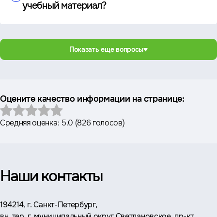
учебный материал?
Показать еще вопросы
Оцените качество информации на странице:
Средняя оценка:
5.0
(
826 голосов
)
Наши контакты
Адрес:
194214, г. Санкт-Петербург,
вн. тер. г. муниципальный округ Светлановское, пр-кт