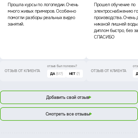
Прошла курсы по логопедии. Очень
Прошел обучение по
много живых примеров. Особенно
электроснабжению го
помогли разборы реальных видео
производства. Очень 
занятий.
никакой лишней воды
диплом быстро, без з
СПАСИБО
отзыв был
полезен?
отз
ОТЗЫВ ОТ КЛИЕНТА
ОТЗЫВ ОТ КЛИЕНТА
ДА
(517)
НЕТ
(7)
Добавить свой отзыв
Смотреть все отзывы