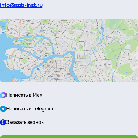
Эл.
info@spb-inst.ru
почта:
Написать в Max
Написать в Telegram
Заказать звонок