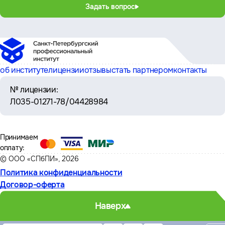
Задать вопрос
об институте
лицензии
отзывы
стать партнером
контакты
№ лицензии:
Л035-01271-78/04428984
Принимаем
оплату:
© ООО «СПбПИ», 2026
Политика конфиденциальности
Договор-оферта
Наверх