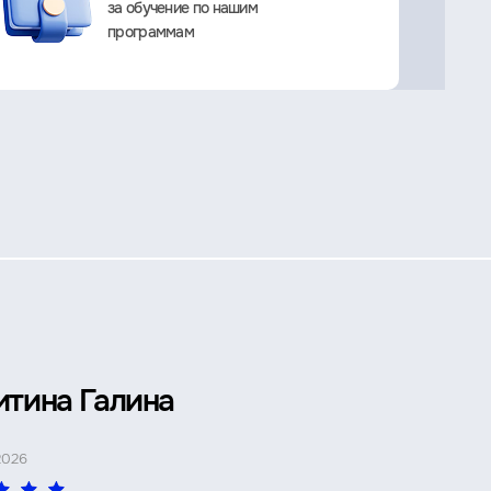
за обучение по нашим
программам
итина Галина
Петр 
2026
4 МАЯ 2026