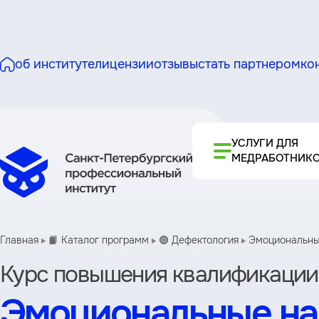
об институте
лицензии
отзывы
стать партнером
ко
УСЛУГИ ДЛЯ
МЕДРАБОТНИК
Главная
📙 Каталог программ
🟢 Дефектология
Эмоциональные
Курс повышения квалификации
Эмоциональные на