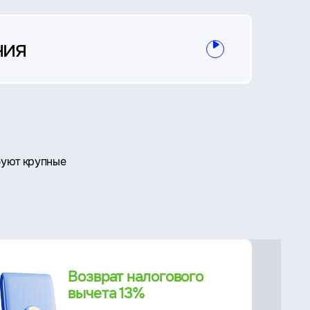
ния
буют крупные
Возврат налогового
вычета 13%