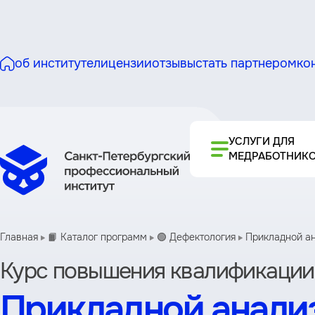
об институте
лицензии
отзывы
стать партнером
ко
УСЛУГИ ДЛЯ
МЕДРАБОТНИК
Главная
📙 Каталог программ
🟢 Дефектология
Прикладной ан
Курс повышения квалификации
Прикладной анализ