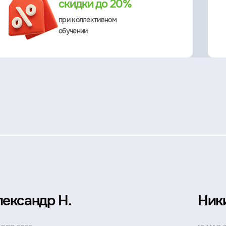
скидки до 20%
при коллективном
обучении
лександр Н.
Ник