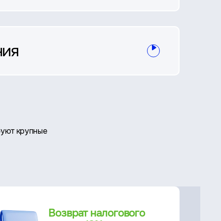
ния
буют крупные
Возврат налогового