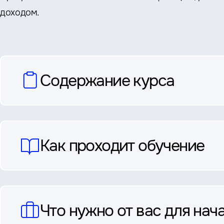
доходом.
вопросы
Содержание курса
и
ответы
Как проходит обучение
Что нужно от вас для нач