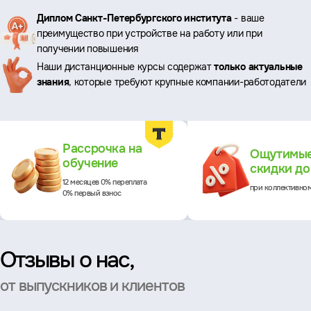
Ключевые
Диплом Санкт-Петербургского института
- ваше
преимущество при устройстве на работу или при
преимущества
получении повышения
Наши дистанционные курсы содержат
только актуальные
знания
, которые требуют крупные компании-работодатели
Преимущества
Рассрочка на
Ощутимы
обучение
скидки д
12 месяцев 0% переплата
при коллективно
0% первый взнос
Отзывы о нас,
от выпускников и клиентов