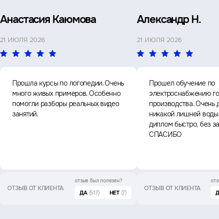
Анастасия Каюмова
Александр Н.
21 ИЮЛЯ 2026
21 ИЮЛЯ 2026
Прошла курсы по логопедии. Очень
Прошел обучение по
много живых примеров. Особенно
электроснабжению го
помогли разборы реальных видео
производства. Очень 
занятий.
никакой лишней воды
диплом быстро, без з
СПАСИБО
отзыв был
полезен?
отз
ОТЗЫВ ОТ КЛИЕНТА
ОТЗЫВ ОТ КЛИЕНТА
ДА
(517)
НЕТ
(7)