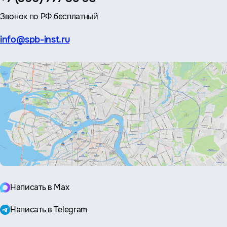
Звонок по РФ бесплатный
Эл.
info@spb-inst.ru
почта:
Написать в Max
Написать в Telegram