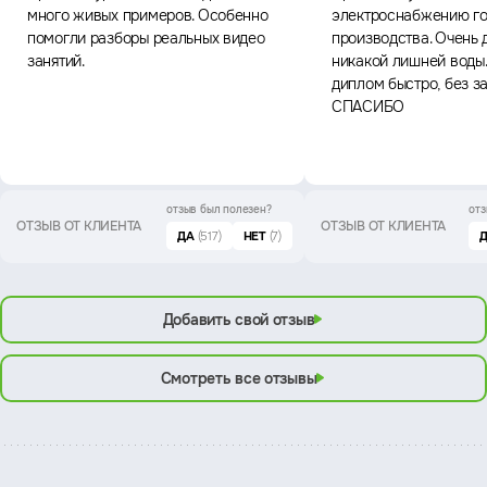
много живых примеров. Особенно
электроснабжению го
помогли разборы реальных видео
производства. Очень 
занятий.
никакой лишней воды
диплом быстро, без з
СПАСИБО
отзыв был
полезен?
отз
ОТЗЫВ ОТ КЛИЕНТА
ОТЗЫВ ОТ КЛИЕНТА
ДА
(517)
НЕТ
(7)
Добавить свой отзыв
Смотреть все отзывы