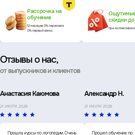
Преимущества
Рассрочка на
Ощутимы
обучение
скидки д
12 месяцев 0% переплата
при коллективно
0% первый взнос
Отзывы о нас,
от выпускников и клиентов
Анастасия Каюмова
Александр Н.
21 ИЮЛЯ 2026
21 ИЮЛЯ 2026
Прошла курсы по логопедии. Очень
Прошел обучение по