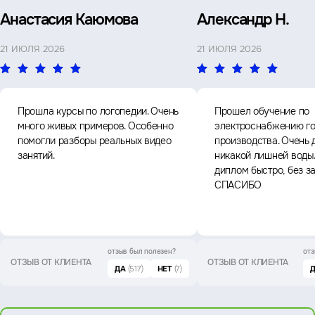
Анастасия Каюмова
Александр Н.
21 ИЮЛЯ 2026
21 ИЮЛЯ 2026
Прошла курсы по логопедии. Очень
Прошел обучение по
много живых примеров. Особенно
электроснабжению го
помогли разборы реальных видео
производства. Очень 
занятий.
никакой лишней воды
диплом быстро, без з
СПАСИБО
отзыв был
полезен?
отз
ОТЗЫВ ОТ КЛИЕНТА
ОТЗЫВ ОТ КЛИЕНТА
ДА
(517)
НЕТ
(7)