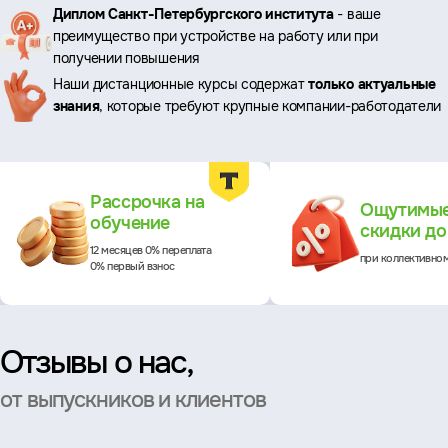
Ключевые
Диплом Санкт-Петербургского института
- ваше
преимущество при устройстве на работу или при
преимущества
получении повышения
Наши дистанционные курсы содержат
только актуальные
знания
, которые требуют крупные компании-работодатели
Преимущества
Рассрочка на
Ощутимы
обучение
скидки д
12 месяцев 0% переплата
при коллективно
0% первый взнос
Отзывы о нас,
от выпускников и клиентов