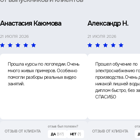
Анастасия Каюмова
Александр Н.
21 ИЮЛЯ 2026
21 ИЮЛЯ 2026
Прошла курсы по логопедии. Очень
Прошел обучение по
много живых примеров. Особенно
электроснабжению го
помогли разборы реальных видео
производства. Очень 
занятий.
никакой лишней воды
диплом быстро, без з
СПАСИБО
отзыв был
полезен?
отз
ОТЗЫВ ОТ КЛИЕНТА
ОТЗЫВ ОТ КЛИЕНТА
ДА
(517)
НЕТ
(7)