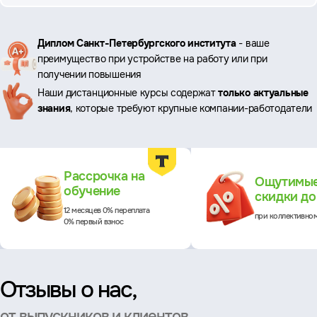
Ключевые
Диплом Санкт-Петербургского института
- ваше
преимущество при устройстве на работу или при
преимущества
получении повышения
Наши дистанционные курсы содержат
только актуальные
знания
, которые требуют крупные компании-работодатели
Преимущества
Рассрочка на
Ощутимы
обучение
скидки д
12 месяцев 0% переплата
при коллективно
0% первый взнос
Отзывы о нас,
от выпускников и клиентов