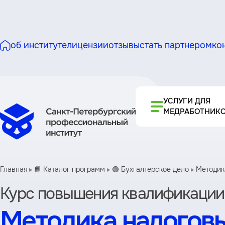
об институте
лицензии
отзывы
стать партнером
ко
УСЛУГИ ДЛЯ
МЕДРАБОТНИК
Главная
📙 Каталог программ
🟢 Бухгалтерское дело
Методика
Курс повышения квалификации
Методика налоговы