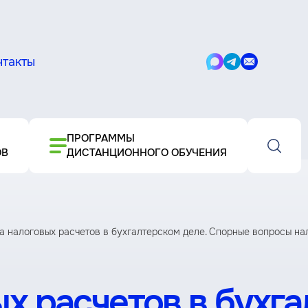
нтакты
Написать
Написать
Написать
в
в
письмо
Max
Telegram
ПРОГРАММЫ
ОВ
ДИСТАНЦИОННОГО ОБУЧЕНИЯ
 налоговых расчетов в бухгалтерском деле. Спорные вопросы нало
х расчетов в бухга