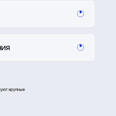
ния
буют крупные