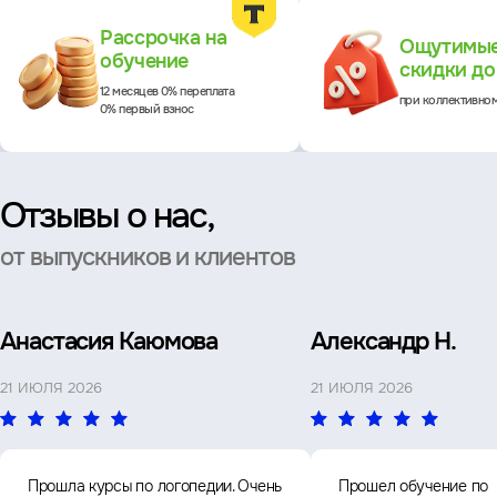
Преимущества
Рассрочка на
Ощутимы
обучение
скидки д
12 месяцев 0% переплата
при коллективно
0% первый взнос
Отзывы о нас,
от выпускников и клиентов
Анастасия Каюмова
Александр Н.
21 ИЮЛЯ 2026
21 ИЮЛЯ 2026
Прошла курсы по логопедии. Очень
Прошел обучение по