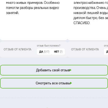
много живых примеров. Особенно
электроснабжению го
помогли разборы реальных видео
производства. Очень 
занятий.
никакой лишней воды
диплом быстро, без з
СПАСИБО
отзыв был
полезен?
отз
ОТЗЫВ ОТ КЛИЕНТА
ОТЗЫВ ОТ КЛИЕНТА
ДА
(517)
НЕТ
(7)
Добавить свой отзыв
Смотреть все отзывы