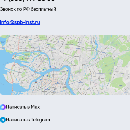
Звонок по РФ бесплатный
Эл.
info@spb-inst.ru
почта:
Написать в Max
Написать в Telegram