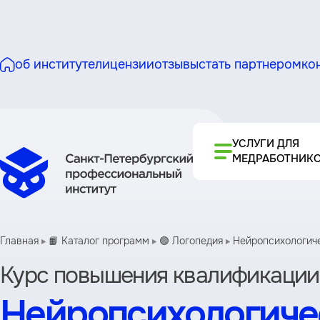
об институте
лицензии
отзывы
стать партнером
ко
УСЛУГИ ДЛЯ
МЕДРАБОТНИК
Главная
📙 Каталог программ
🟢 Логопедия
Нейропсихологичес
Курс повышения квалификации
Нейропсихологичес