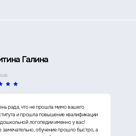
итина Галина
Петр 
2026
4 МАЯ 2026
ень рада, что не прошла мимо вашего
Прошё
ститута и прошла повышение квалификации
Архит
 дошкольной логопедии именно у вас!
культу
е замечательно, обучение прошло быстро, а
что оч