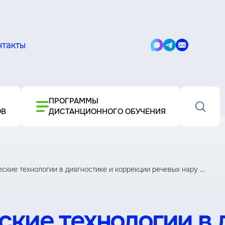
нтакты
Написать
Написать
Написать
в
в
письмо
Max
Telegram
ПРОГРАММЫ
ОВ
ДИСТАНЦИОННОГО ОБУЧЕНИЯ
кие технологии в диагностике и коррекции речевых нару ...
кие технологии в 