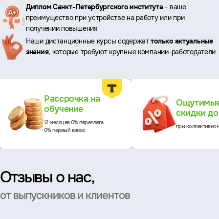
Ключевые
Диплом Санкт-Петербургского института
- ваше
преимущество при устройстве на работу или при
преимущества
получении повышения
Наши дистанционные курсы содержат
только актуальные
знания
, которые требуют крупные компании-работодатели
Преимущества
Рассрочка на
Ощутимы
обучение
скидки д
12 месяцев 0% переплата
при коллективно
0% первый взнос
Отзывы о нас,
от выпускников и клиентов