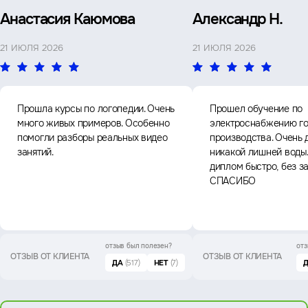
Анастасия Каюмова
Александр Н.
21 ИЮЛЯ 2026
21 ИЮЛЯ 2026
Прошла курсы по логопедии. Очень
Прошел обучение по
много живых примеров. Особенно
электроснабжению го
помогли разборы реальных видео
производства. Очень 
занятий.
никакой лишней воды
диплом быстро, без з
СПАСИБО
отзыв был
полезен?
отз
ОТЗЫВ ОТ КЛИЕНТА
ОТЗЫВ ОТ КЛИЕНТА
ДА
(517)
НЕТ
(7)