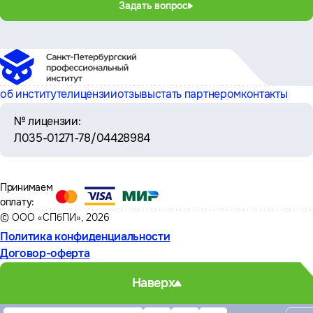
Задать вопрос
об институте
лицензии
отзывы
стать партнером
контакты
№ лицензии:
Л035-01271-78/04428984
Принимаем
оплату:
© ООО «СПбПИ», 2026
Политика конфиденциальности
Договор-оферта
Наверх