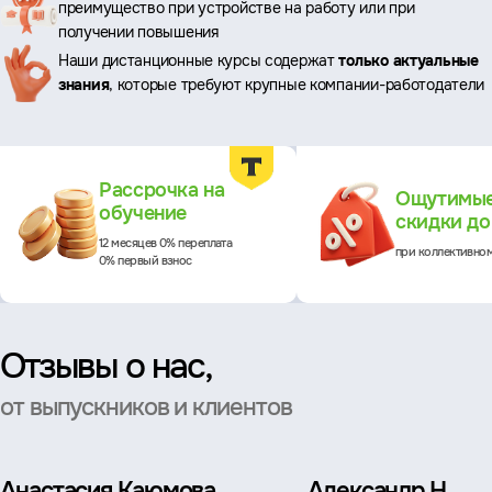
преимущество при устройстве на работу или при
преимущества
получении повышения
Наши дистанционные курсы содержат
только актуальные
знания
, которые требуют крупные компании-работодатели
Преимущества
Рассрочка на
Ощутимы
обучение
скидки д
12 месяцев 0% переплата
при коллективно
0% первый взнос
Отзывы о нас,
от выпускников и клиентов
Анастасия Каюмова
Александр Н.