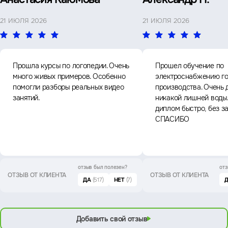
21 ИЮЛЯ 2026
21 ИЮЛЯ 2026
Прошла курсы по логопедии. Очень
Прошел обучение по
много живых примеров. Особенно
электроснабжению го
помогли разборы реальных видео
производства. Очень 
занятий.
никакой лишней воды
диплом быстро, без з
СПАСИБО
отзыв был
полезен?
отз
ОТЗЫВ ОТ КЛИЕНТА
ОТЗЫВ ОТ КЛИЕНТА
ДА
(517)
НЕТ
(7)
Добавить свой отзыв