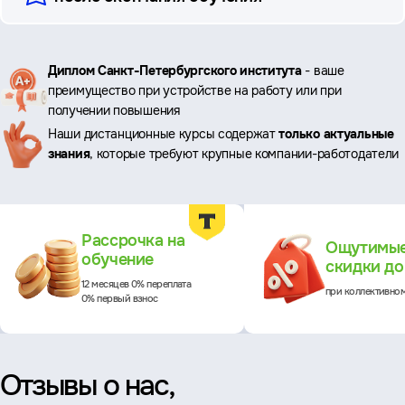
Ключевые
Диплом Санкт-Петербургского института
- ваше
преимущество при устройстве на работу или при
преимущества
получении повышения
Наши дистанционные курсы содержат
только актуальные
знания
, которые требуют крупные компании-работодатели
Преимущества
Рассрочка на
Ощутимы
обучение
скидки д
12 месяцев 0% переплата
при коллективно
0% первый взнос
Отзывы о нас,