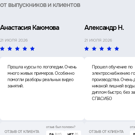
от выпускников и клиентов
Анастасия Каюмова
Александр Н.
21 ИЮЛЯ 2026
21 ИЮЛЯ 2026
Прошла курсы по логопедии. Очень
Прошел обучение по
много живых примеров. Особенно
электроснабжению го
помогли разборы реальных видео
производства. Очень 
занятий.
никакой лишней воды
диплом быстро, без з
СПАСИБО
отзыв был
полезен?
отз
ОТЗЫВ ОТ КЛИЕНТА
ОТЗЫВ ОТ КЛИЕНТА
ДА
(517)
НЕТ
(7)