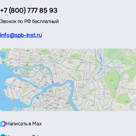
Телефон:
+7 (800) 777 85 93
Звонок по РФ бесплатный
Эл.
info@spb-inst.ru
почта:
Написать в Max