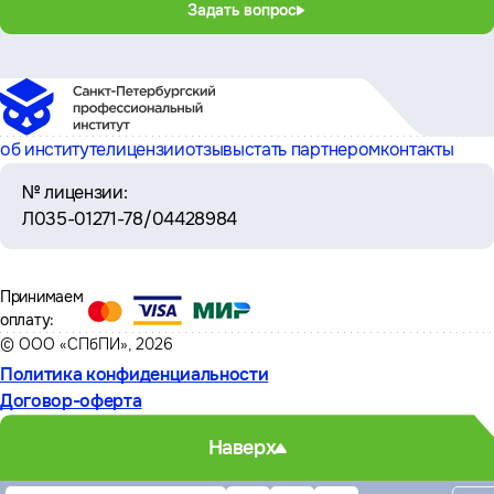
Задать вопрос
об институте
лицензии
отзывы
стать партнером
контакты
№ лицензии:
Л035-01271-78/04428984
Принимаем
оплату:
© ООО «СПбПИ», 2026
Политика конфиденциальности
Договор-оферта
Наверх