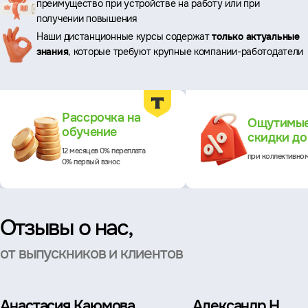
преимущество при устройстве на работу или при
преимущества
получении повышения
Наши дистанционные курсы содержат
только актуальные
знания
, которые требуют крупные компании-работодатели
Преимущества
Рассрочка на
Ощутимы
обучение
скидки д
12 месяцев 0% переплата
при коллективно
0% первый взнос
Отзывы о нас,
от выпускников и клиентов
Анастасия Каюмова
Александр Н.