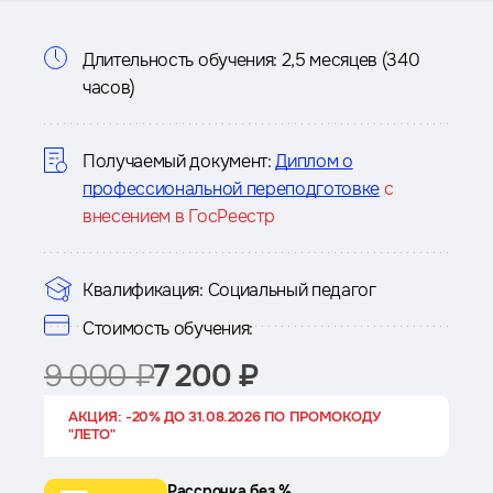
Информация
Длительность обучения:
2,5 месяцев (340
часов)
о
курсе
Получаемый документ:
Диплом о
профессиональной переподготовке
с
внесением в ГосРеестр
Квалификация:
Социальный педагог
Стоимость обучения:
9 000 ₽
7 200 ₽
АКЦИЯ: -20% ДО 31.08.2026 ПО ПРОМОКОДУ
"ЛЕТО"
Рассрочка без %