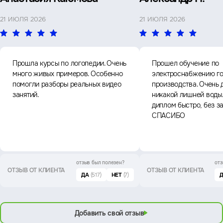
21 ИЮЛЯ 2026
21 ИЮЛЯ 2026
Прошла курсы по логопедии. Очень
Прошел обучение по
много живых примеров. Особенно
электроснабжению го
помогли разборы реальных видео
производства. Очень 
занятий.
никакой лишней воды
диплом быстро, без з
СПАСИБО
отзыв был
полезен?
отз
ОТЗЫВ ОТ КЛИЕНТА
ОТЗЫВ ОТ КЛИЕНТА
ДА
(517)
НЕТ
(7)
Добавить свой отзыв