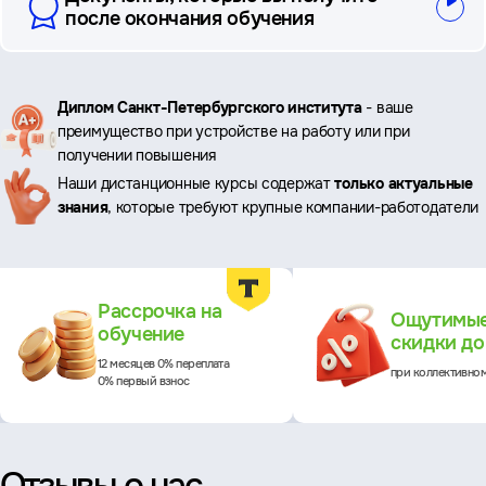
после окончания обучения
Ключевые
Диплом Санкт-Петербургского института
- ваше
преимущество при устройстве на работу или при
преимущества
получении повышения
Наши дистанционные курсы содержат
только актуальные
знания
, которые требуют крупные компании-работодатели
Преимущества
Рассрочка на
Ощутимы
обучение
скидки д
12 месяцев 0% переплата
при коллективно
0% первый взнос
Отзывы о нас,