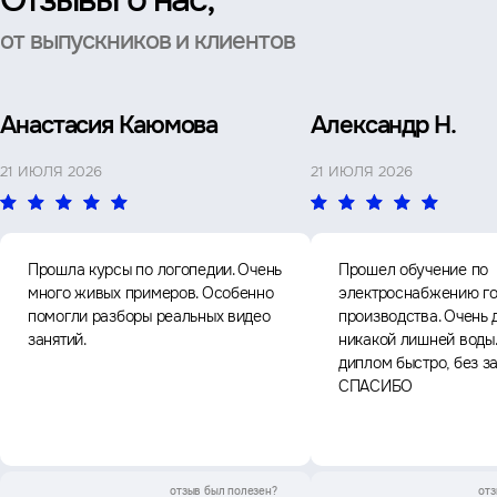
от выпускников и клиентов
Анастасия Каюмова
Александр Н.
21 ИЮЛЯ 2026
21 ИЮЛЯ 2026
Прошла курсы по логопедии. Очень
Прошел обучение по
много живых примеров. Особенно
электроснабжению го
помогли разборы реальных видео
производства. Очень 
занятий.
никакой лишней воды
диплом быстро, без з
СПАСИБО
отзыв был
полезен?
отз