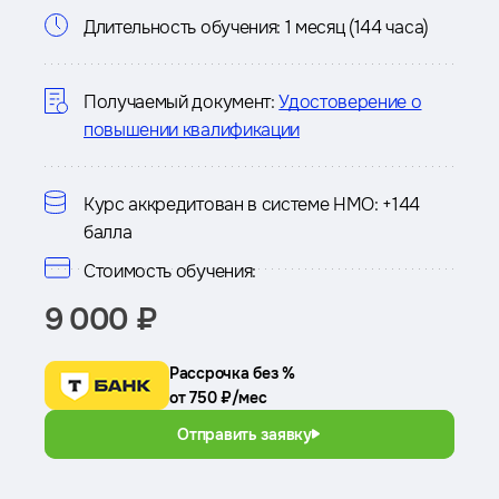
Информация
Длительность обучения:
1 месяц (144 часа)
о
курсе
Получаемый документ:
Удостоверение о
повышении квалификации
Курс аккредитован в системе НМО:
+144
балла
Стоимость обучения:
9 000 ₽
Рассрочка без %
от 750 ₽/мес
Отправить заявку