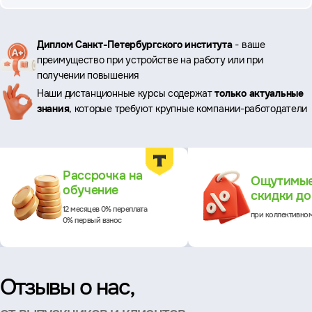
Ключевые
Диплом Санкт-Петербургского института
- ваше
преимущество при устройстве на работу или при
преимущества
получении повышения
Наши дистанционные курсы содержат
только актуальные
знания
, которые требуют крупные компании-работодатели
Преимущества
Рассрочка на
Ощутимы
обучение
скидки д
12 месяцев 0% переплата
при коллективно
0% первый взнос
Отзывы о нас,