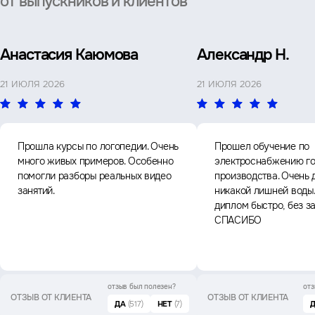
от выпускников и клиентов
Анастасия Каюмова
Александр Н.
21 ИЮЛЯ 2026
21 ИЮЛЯ 2026
Прошла курсы по логопедии. Очень
Прошел обучение по
много живых примеров. Особенно
электроснабжению го
помогли разборы реальных видео
производства. Очень 
занятий.
никакой лишней воды
диплом быстро, без з
СПАСИБО
отзыв был
полезен?
отз
ОТЗЫВ ОТ КЛИЕНТА
ОТЗЫВ ОТ КЛИЕНТА
ДА
(517)
НЕТ
(7)