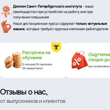
Ключевые
Диплом Санкт-Петербургского института
- ваше
преимущество при устройстве на работу или при
преимущества
получении повышения
Наши дистанционные курсы содержат
только актуальные
знания
, которые требуют крупные компании-работодатели
Преимущества
Рассрочка на
Ощутимы
обучение
скидки д
12 месяцев 0% переплата
при коллективно
0% первый взнос
Отзывы о нас,
от выпускников и клиентов