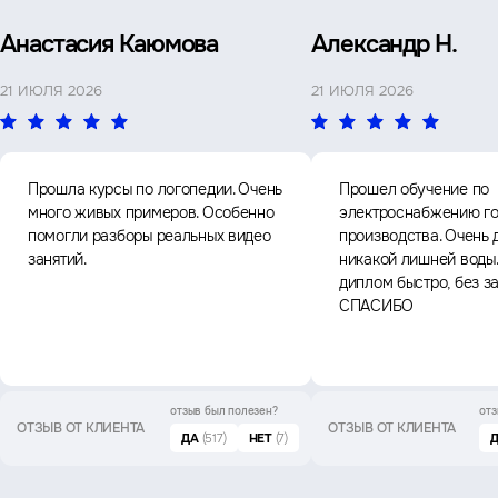
Анастасия Каюмова
Александр Н.
21 ИЮЛЯ 2026
21 ИЮЛЯ 2026
Прошла курсы по логопедии. Очень
Прошел обучение по
много живых примеров. Особенно
электроснабжению го
помогли разборы реальных видео
производства. Очень 
занятий.
никакой лишней воды
диплом быстро, без з
СПАСИБО
отзыв был
полезен?
отз
ОТЗЫВ ОТ КЛИЕНТА
ОТЗЫВ ОТ КЛИЕНТА
ДА
(517)
НЕТ
(7)