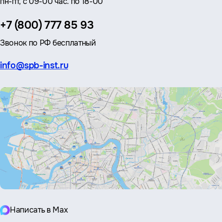
пн-пт, с 09-00 час. по 18-00
Телефон:
+7 (800) 777 85 93
Звонок по РФ бесплатный
Эл.
info@spb-inst.ru
почта:
Написать в Max