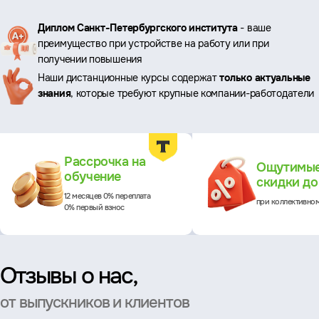
Ключевые
Диплом Санкт-Петербургского института
- ваше
преимущество при устройстве на работу или при
преимущества
получении повышения
Наши дистанционные курсы содержат
только актуальные
знания
, которые требуют крупные компании-работодатели
Преимущества
Рассрочка на
Ощутимы
обучение
скидки д
12 месяцев 0% переплата
при коллективно
0% первый взнос
Отзывы о нас,
от выпускников и клиентов