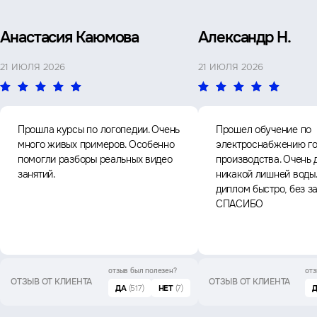
Анастасия Каюмова
Александр Н.
21 ИЮЛЯ 2026
21 ИЮЛЯ 2026
Прошла курсы по логопедии. Очень
Прошел обучение по
много живых примеров. Особенно
электроснабжению го
помогли разборы реальных видео
производства. Очень 
занятий.
никакой лишней воды
диплом быстро, без з
СПАСИБО
отзыв был
полезен?
отз
ОТЗЫВ ОТ КЛИЕНТА
ОТЗЫВ ОТ КЛИЕНТА
ДА
(517)
НЕТ
(7)