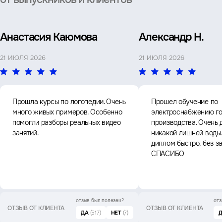
Анастасия Каюмова
Александр Н.
21 ИЮЛЯ 2026
21 ИЮЛЯ 2026
Прошла курсы по логопедии. Очень
Прошел обучение по
много живых примеров. Особенно
электроснабжению го
помогли разборы реальных видео
производства. Очень 
занятий.
никакой лишней воды
диплом быстро, без з
СПАСИБО
отзыв был
полезен?
отз
ОТЗЫВ ОТ КЛИЕНТА
ОТЗЫВ ОТ КЛИЕНТА
ДА
(517)
НЕТ
(7)