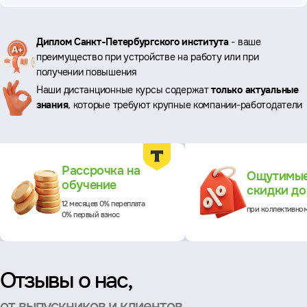
Ключевые
Диплом Санкт-Петербургского института
- ваше
преимущество при устройстве на работу или при
преимущества
получении повышения
Наши дистанционные курсы содержат
только актуальные
знания
, которые требуют крупные компании-работодатели
Преимущества
Рассрочка на
Ощутимы
обучение
скидки д
12 месяцев 0% переплата
при коллективно
0% первый взнос
Отзывы о нас,
от выпускников и клиентов