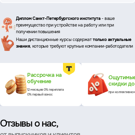
Ключевые
Диплом Санкт-Петербургского института
- ваше
преимущество при устройстве на работу или при
преимущества
получении повышения
Наши дистанционные курсы содержат
только актуальные
знания
, которые требуют крупные компании-работодатели
Преимущества
Рассрочка на
Ощутимы
обучение
скидки д
12 месяцев 0% переплата
при коллективно
0% первый взнос
Отзывы о нас,
от выпускников и клиентов