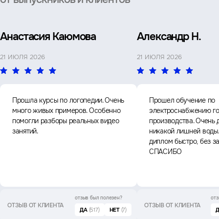
Анастасия Каюмова
Александр Н.
21 ИЮЛЯ 2026
21 ИЮЛЯ 2026
Прошла курсы по логопедии. Очень
Прошел обучение по
много живых примеров. Особенно
электроснабжению го
помогли разборы реальных видео
производства. Очень 
занятий.
никакой лишней воды
диплом быстро, без з
СПАСИБО
отзыв был
полезен?
отз
ОТЗЫВ ОТ КЛИЕНТА
ОТЗЫВ ОТ КЛИЕНТА
ДА
(517)
НЕТ
(7)