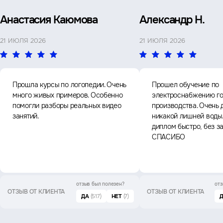
Анастасия Каюмова
Александр Н.
21 ИЮЛЯ 2026
21 ИЮЛЯ 2026
Прошла курсы по логопедии. Очень
Прошел обучение по
много живых примеров. Особенно
электроснабжению го
помогли разборы реальных видео
производства. Очень 
занятий.
никакой лишней воды
диплом быстро, без з
СПАСИБО
отзыв был
полезен?
отз
ОТЗЫВ ОТ КЛИЕНТА
ОТЗЫВ ОТ КЛИЕНТА
ДА
(517)
НЕТ
(7)