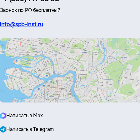
Звонок по РФ бесплатный
Эл.
info@spb-inst.ru
почта:
Написать в Max
Написать в Telegram