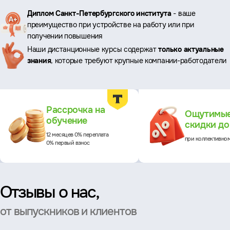
Ключевые
Диплом Санкт-Петербургского института
- ваше
преимущество при устройстве на работу или при
преимущества
получении повышения
Наши дистанционные курсы содержат
только актуальные
знания
, которые требуют крупные компании-работодатели
Преимущества
Рассрочка на
Ощутимы
обучение
скидки д
12 месяцев 0% переплата
при коллективно
0% первый взнос
Отзывы о нас,
от выпускников и клиентов