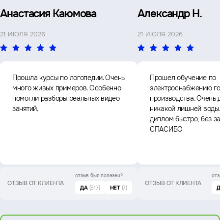
Анастасия Каюмова
Александр Н.
21 ИЮЛЯ 2026
21 ИЮЛЯ 2026
Прошла курсы по логопедии. Очень
Прошел обучение по
много живых примеров. Особенно
электроснабжению го
помогли разборы реальных видео
производства. Очень 
занятий.
никакой лишней воды
диплом быстро, без з
СПАСИБО
отзыв был
полезен?
отз
ОТЗЫВ ОТ КЛИЕНТА
ОТЗЫВ ОТ КЛИЕНТА
ДА
(517)
НЕТ
(7)