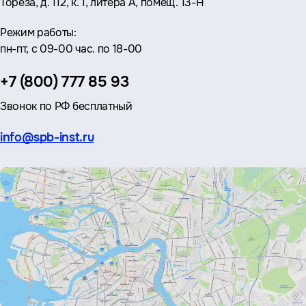
Тореза, д. 112, к. 1, литера А, помещ. 13-Н
Режим работы:
пн-пт, с 09-00 час. по 18-00
Телефон:
+7 (800) 777 85 93
Звонок по РФ бесплатный
Эл.
info@spb-inst.ru
почта: