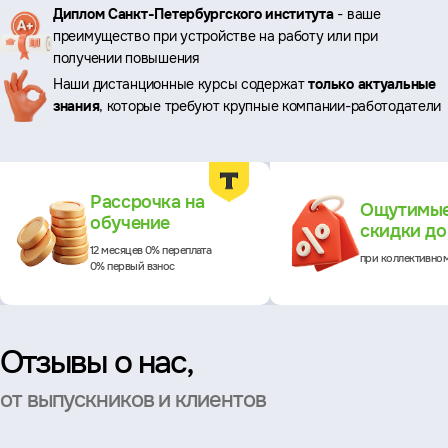
Ключевые
Диплом Санкт-Петербургского института
- ваше
преимущество при устройстве на работу или при
преимущества
получении повышения
Наши дистанционные курсы содержат
только актуальные
знания
, которые требуют крупные компании-работодатели
Преимущества
Рассрочка на
Ощутимы
обучение
скидки д
12 месяцев 0% переплата
при коллективно
0% первый взнос
Отзывы о нас,
от выпускников и клиентов