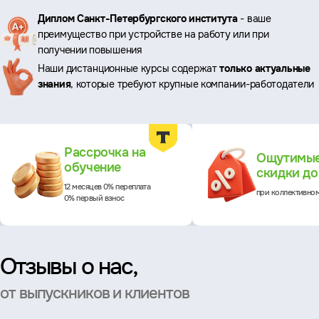
Ключевые
Диплом Санкт-Петербургского института
- ваше
преимущество при устройстве на работу или при
преимущества
получении повышения
Наши дистанционные курсы содержат
только актуальные
знания
, которые требуют крупные компании-работодатели
Преимущества
Рассрочка на
Ощутимы
обучение
скидки д
12 месяцев 0% переплата
при коллективно
0% первый взнос
Отзывы о нас,
от выпускников и клиентов