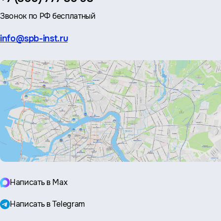
Звонок по РФ бесплатный
Эл.
info@spb-inst.ru
почта:
Написать в Max
Написать в Telegram