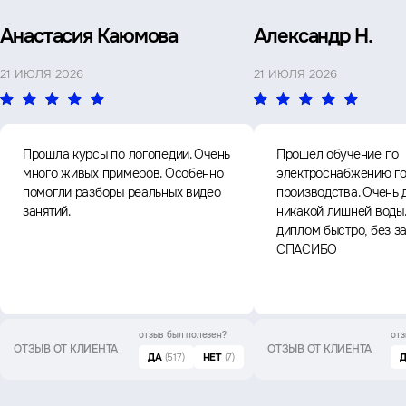
Анастасия Каюмова
Александр Н.
21 ИЮЛЯ 2026
21 ИЮЛЯ 2026
Прошла курсы по логопедии. Очень
Прошел обучение по
много живых примеров. Особенно
электроснабжению го
помогли разборы реальных видео
производства. Очень 
занятий.
никакой лишней воды
диплом быстро, без з
СПАСИБО
отзыв был
полезен?
отз
ОТЗЫВ ОТ КЛИЕНТА
ОТЗЫВ ОТ КЛИЕНТА
ДА
(517)
НЕТ
(7)