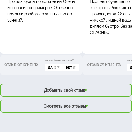
Прошла курсы по логопедии. Очень
Прошел обучение по
много живых примеров. Особенно
электроснабжению го
помогли разборы реальных видео
производства. Очень 
занятий.
никакой лишней воды
диплом быстро, без з
СПАСИБО
отзыв был
полезен?
отз
ОТЗЫВ ОТ КЛИЕНТА
ОТЗЫВ ОТ КЛИЕНТА
ДА
(517)
НЕТ
(7)
Добавить свой отзыв
Смотреть все отзывы