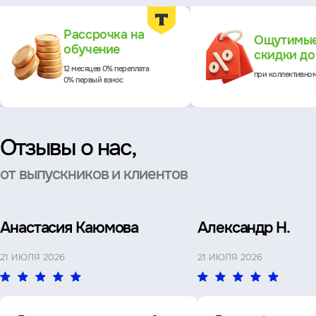
Преимущества
Рассрочка на
Ощутимы
обучение
скидки д
12 месяцев 0% переплата
при коллективно
0% первый взнос
Отзывы о нас,
от выпускников и клиентов
Анастасия Каюмова
Александр Н.
21 ИЮЛЯ 2026
21 ИЮЛЯ 2026