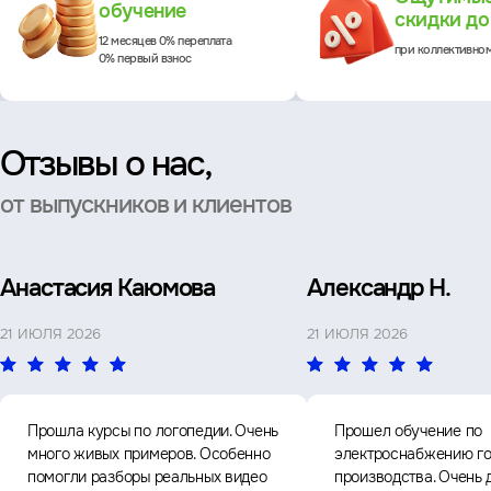
обучение
скидки д
12 месяцев 0% переплата
при коллективно
0% первый взнос
Отзывы о нас,
от выпускников и клиентов
Анастасия Каюмова
Александр Н.
21 ИЮЛЯ 2026
21 ИЮЛЯ 2026
Прошла курсы по логопедии. Очень
Прошел обучение по
много живых примеров. Особенно
электроснабжению го
помогли разборы реальных видео
производства. Очень 