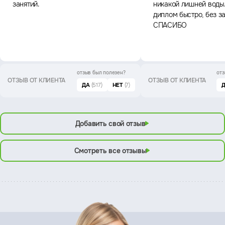
занятий.
никакой лишней воды
диплом быстро, без з
СПАСИБО
отзыв был
полезен?
отз
ОТЗЫВ ОТ КЛИЕНТА
ОТЗЫВ ОТ КЛИЕНТА
ДА
(517)
НЕТ
(7)
Добавить свой отзыв
Смотреть все отзывы