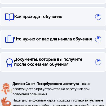
ответы
Как проходит обучение
Что нужно от вас для начала обучения
Документы, которые вы получите
после окончания обучения
Ключевые
Диплом Санкт-Петербургского института
- ваше
преимущество при устройстве на работу или при
преимущества
получении повышения
Наши дистанционные курсы содержат
только актуальные
знания
, которые требуют крупные компании-работодатели