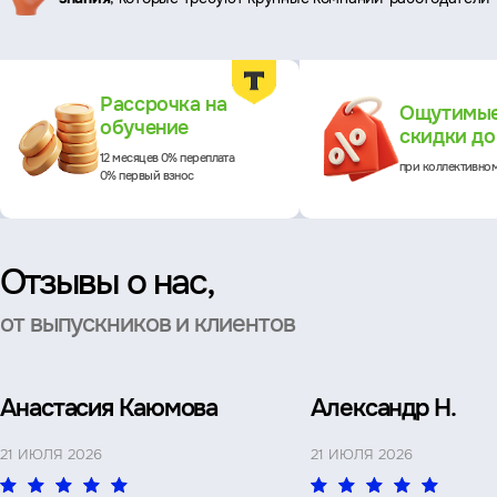
Преимущества
Рассрочка на
Ощутимы
обучение
скидки д
12 месяцев 0% переплата
при коллективно
0% первый взнос
Отзывы о нас,
от выпускников и клиентов
Анастасия Каюмова
Александр Н.
21 ИЮЛЯ 2026
21 ИЮЛЯ 2026