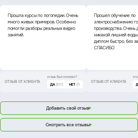
Прошла курсы по логопедии. Очень
Прошел обучение по
много живых примеров. Особенно
электроснабжению го
помогли разборы реальных видео
производства. Очень 
занятий.
никакой лишней воды
диплом быстро, без з
СПАСИБО
отзыв был
полезен?
отз
ОТЗЫВ ОТ КЛИЕНТА
ОТЗЫВ ОТ КЛИЕНТА
ДА
(517)
НЕТ
(7)
Добавить свой отзыв
Смотреть все отзывы