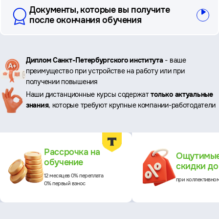
Документы, которые вы получите
после окончания обучения
Ключевые
Диплом Санкт-Петербургского института
- ваше
преимущество при устройстве на работу или при
преимущества
получении повышения
Наши дистанционные курсы содержат
только актуальные
знания
, которые требуют крупные компании-работодатели
Преимущества
Рассрочка на
Ощутимы
обучение
скидки д
12 месяцев 0% переплата
при коллективно
0% первый взнос