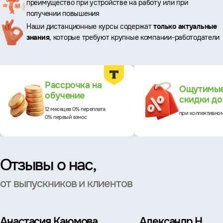
преимущество при устройстве на работу или при
преимущества
получении повышения
Наши дистанционные курсы содержат
только актуальные
знания
, которые требуют крупные компании-работодатели
Преимущества
Рассрочка на
Ощутимы
обучение
скидки д
12 месяцев 0% переплата
при коллективно
0% первый взнос
Отзывы о нас,
от выпускников и клиентов
Анастасия Каюмова
Александр Н.