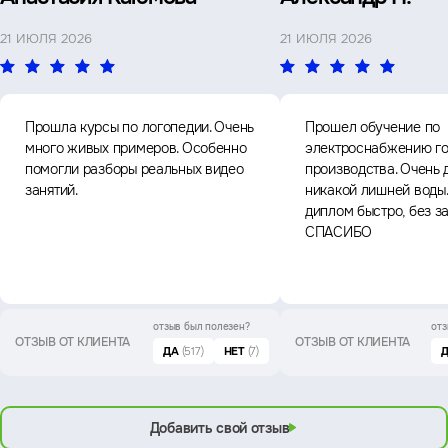
21 ИЮЛЯ 2026
21 ИЮЛЯ 2026
Прошла курсы по логопедии. Очень
Прошел обучение по
много живых примеров. Особенно
электроснабжению го
помогли разборы реальных видео
производства. Очень 
занятий.
никакой лишней воды
диплом быстро, без з
СПАСИБО
отзыв был
полезен?
отз
ОТЗЫВ ОТ КЛИЕНТА
ОТЗЫВ ОТ КЛИЕНТА
ДА
(517)
НЕТ
(7)
Добавить свой отзыв