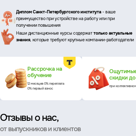
Ключевые
Диплом Санкт-Петербургского института
- ваше
преимущество при устройстве на работу или при
преимущества
получении повышения
Наши дистанционные курсы содержат
только актуальные
знания
, которые требуют крупные компании-работодатели
Преимущества
Рассрочка на
Ощутимы
обучение
скидки д
12 месяцев 0% переплата
при коллективно
0% первый взнос
Отзывы о нас,
от выпускников и клиентов