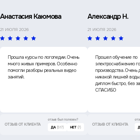
Анастасия Каюмова
Александр Н.
21 ИЮЛЯ 2026
21 ИЮЛЯ 2026
Прошла курсы по логопедии. Очень
Прошел обучение по
много живых примеров. Особенно
электроснабжению го
помогли разборы реальных видео
производства. Очень 
занятий.
никакой лишней воды
диплом быстро, без з
СПАСИБО
отзыв был
полезен?
отз
ОТЗЫВ ОТ КЛИЕНТА
ОТЗЫВ ОТ КЛИЕНТА
ДА
(517)
НЕТ
(7)