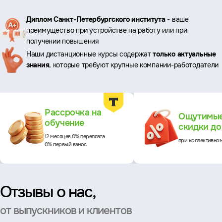
Ключевые
Диплом Санкт-Петербургского института
- ваше
преимущество при устройстве на работу или при
преимущества
получении повышения
Наши дистанционные курсы содержат
только актуальные
знания
, которые требуют крупные компании-работодатели
Преимущества
Рассрочка на
Ощутимы
обучение
скидки д
12 месяцев 0% переплата
при коллективно
0% первый взнос
Отзывы о нас,
от выпускников и клиентов