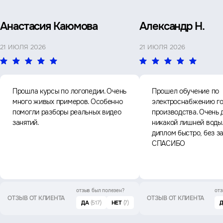
Анастасия Каюмова
Александр Н.
21 ИЮЛЯ 2026
21 ИЮЛЯ 2026
Прошла курсы по логопедии. Очень
Прошел обучение по
много живых примеров. Особенно
электроснабжению го
помогли разборы реальных видео
производства. Очень 
занятий.
никакой лишней воды
диплом быстро, без з
СПАСИБО
отзыв был
полезен?
отз
ОТЗЫВ ОТ КЛИЕНТА
ОТЗЫВ ОТ КЛИЕНТА
ДА
(517)
НЕТ
(7)