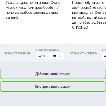
Прошла курсы по логопедии. Очень
Прошел обучение по
много живых примеров. Особенно
электроснабжению го
помогли разборы реальных видео
производства. Очень 
занятий.
никакой лишней воды
диплом быстро, без з
СПАСИБО
отзыв был
полезен?
отз
ОТЗЫВ ОТ КЛИЕНТА
ОТЗЫВ ОТ КЛИЕНТА
ДА
(517)
НЕТ
(7)
Добавить свой отзыв
Смотреть все отзывы