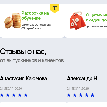
Преимущества
Рассрочка на
Ощутимы
обучение
скидки д
12 месяцев 0% переплата
при коллективно
0% первый взнос
Отзывы о нас,
от выпускников и клиентов
Анастасия Каюмова
Александр Н.
21 ИЮЛЯ 2026
21 ИЮЛЯ 2026