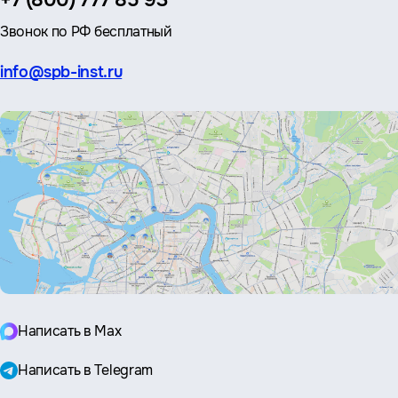
+7 (800) 777 85 93
Звонок по РФ бесплатный
Эл.
info@spb-inst.ru
почта:
Написать в Max
Написать в Telegram