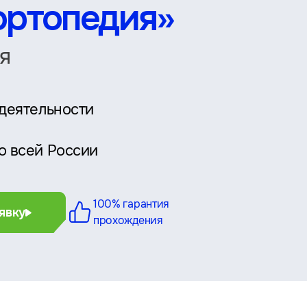
ортопедия»
я
 деятельности
о всей России
100% гарантия
явку
прохождения