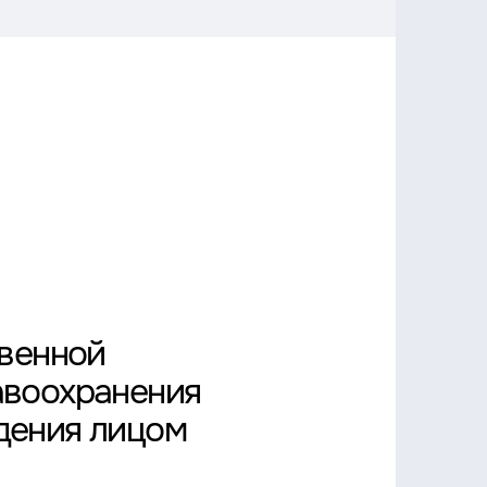
твенной
авоохранения
дения лицом