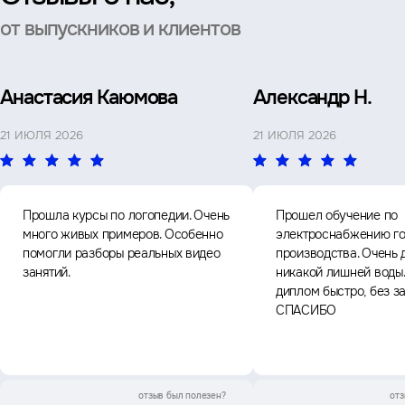
от выпускников и клиентов
Анастасия Каюмова
Александр Н.
21 ИЮЛЯ 2026
21 ИЮЛЯ 2026
Прошла курсы по логопедии. Очень
Прошел обучение по
много живых примеров. Особенно
электроснабжению го
помогли разборы реальных видео
производства. Очень 
занятий.
никакой лишней воды
диплом быстро, без з
СПАСИБО
отзыв был
полезен?
отз