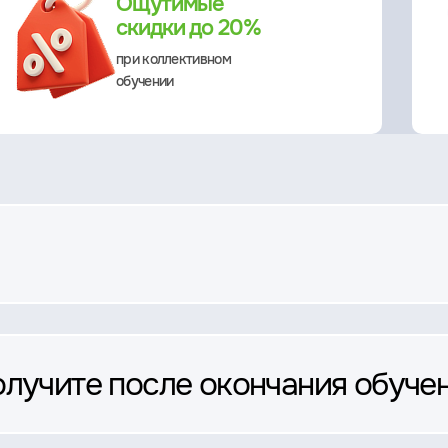
Ощутимые
скидки до 20%
при коллективном
обучении
олучите после окончания обуче