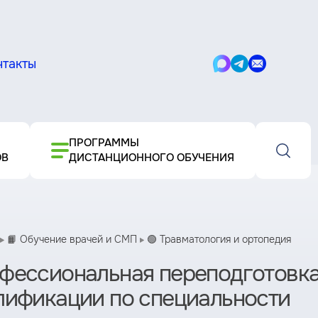
нтакты
Написать
Написать
Написать
в
в
письмо
Max
Telegram
ПРОГРАММЫ
ОВ
ДИСТАНЦИОННОГО ОБУЧЕНИЯ
📙 Обучение врачей и СМП
🟢 Травматология и ортопедия
фессиональная переподготовк
лификации по специальности