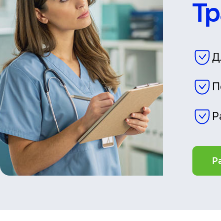
Тр
Д
П
Р
Р