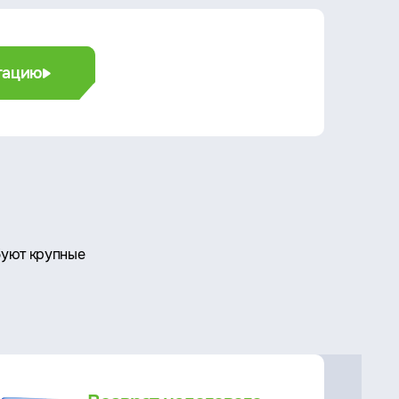
ьтацию
буют крупные