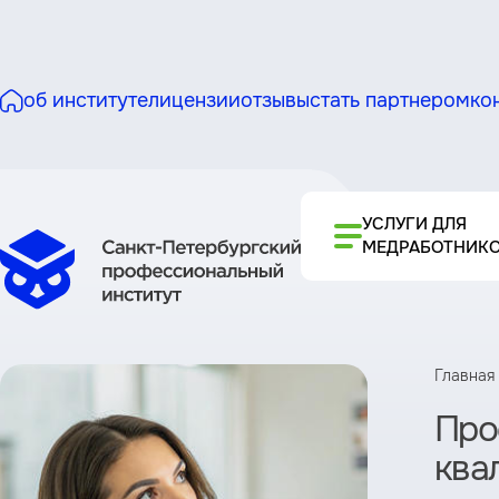
об институте
лицензии
отзывы
стать партнером
ко
УСЛУГИ ДЛЯ
МЕДРАБОТНИК
Главная
Про
ква