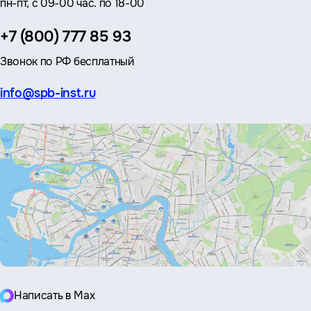
пн-пт, с 09-00 час. по 18-00
Телефон:
+7 (800) 777 85 93
Звонок по РФ бесплатный
Эл.
info@spb-inst.ru
почта:
Написать в Max