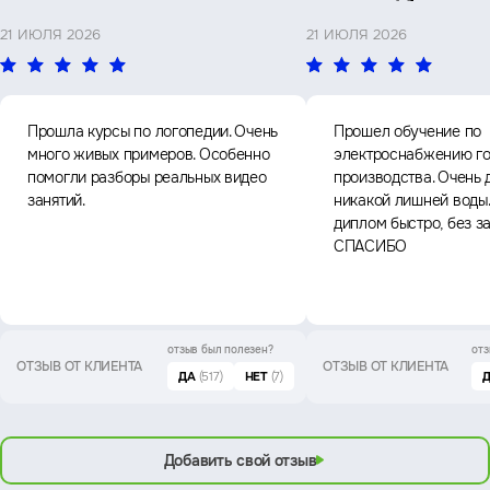
21 ИЮЛЯ 2026
21 ИЮЛЯ 2026
Прошла курсы по логопедии. Очень
Прошел обучение по
много живых примеров. Особенно
электроснабжению го
помогли разборы реальных видео
производства. Очень 
занятий.
никакой лишней воды
диплом быстро, без з
СПАСИБО
отзыв был
полезен?
отз
ОТЗЫВ ОТ КЛИЕНТА
ОТЗЫВ ОТ КЛИЕНТА
ДА
(517)
НЕТ
(7)
Добавить свой отзыв