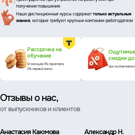
преимущества
получении повышения
Наши дистанционные курсы содержат
только актуальные
знания
, которые требуют крупные компании-работодатели
Преимущества
Рассрочка на
Ощутимы
обучение
скидки д
12 месяцев 0% переплата
при коллективно
0% первый взнос
Отзывы о нас,
от выпускников и клиентов
Анастасия Каюмова
Александр Н.