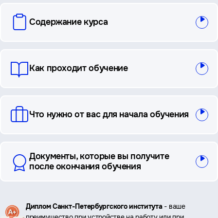
вопросы
Содержание курса
и
ответы
Как проходит обучение
Что нужно от вас для начала обучения
Документы, которые вы получите
после окончания обучения
Ключевые
Диплом Санкт-Петербургского института
- ваше
преимущество при устройстве на работу или при