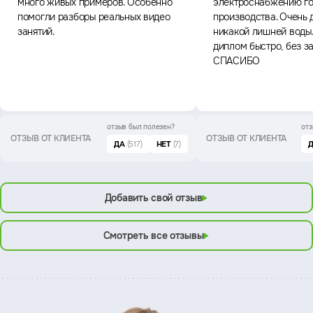
много живых примеров. Особенно
электроснабжению го
помогли разборы реальных видео
производства. Очень 
занятий.
никакой лишней воды
диплом быстро, без з
СПАСИБО
отзыв был
полезен?
отз
ОТЗЫВ ОТ КЛИЕНТА
ОТЗЫВ ОТ КЛИЕНТА
ДА
(517)
НЕТ
(7)
Добавить свой отзыв
Смотреть все отзывы