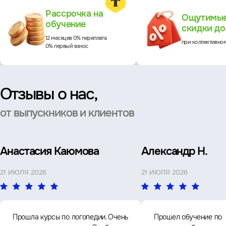
Преимущества
Рассрочка на
Ощутимы
обучение
скидки д
12 месяцев 0% переплата
при коллективно
0% первый взнос
Отзывы о нас,
от выпускников и клиентов
Анастасия Каюмова
Александр Н.
21 ИЮЛЯ 2026
21 ИЮЛЯ 2026
Прошла курсы по логопедии. Очень
Прошел обучение по