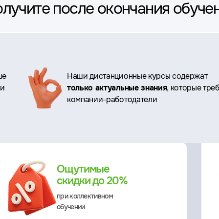
олучите после окончания обуче
ше
Наши дистанционные курсы содержат
ри
только актуальные знания
, которые тре
компании-работодатели
Ощутимые
скидки до 20%
при коллективном
обучении