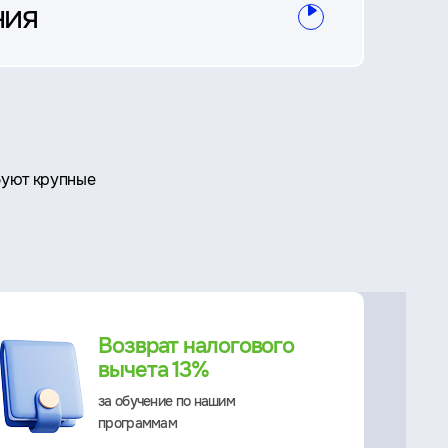
ния
буют крупные
Возврат налогового
вычета 13%
за обучение по нашим
программам