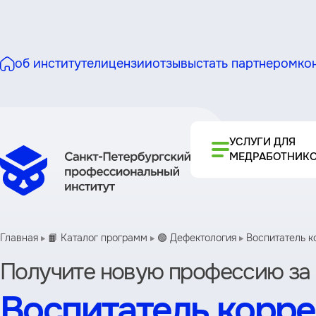
об институте
лицензии
отзывы
стать партнером
ко
УСЛУГИ ДЛЯ
МЕДРАБОТНИК
Главная
📙 Каталог программ
🟢 Дефектология
Воспитатель 
Получите новую профессию за 
Воспитатель корр