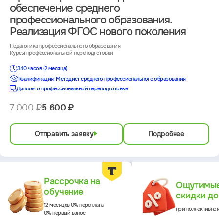
обеспечение среднего
профессионального образования.
Реализация ФГОС нового поколения
Педагогика профессионального образования
Курсы профессиональной переподготовки
340 часов (2 месяца)
Квалификация: Методист среднего профессионального образования
Диплом о профессиональной переподготовке
7 000 ₽
5 600 ₽
Отправить заявку
Подробнее
Преимущества
Рассрочка на
Ощутимы
обучение
скидки д
12 месяцев 0% переплата
при коллективно
0% первый взнос